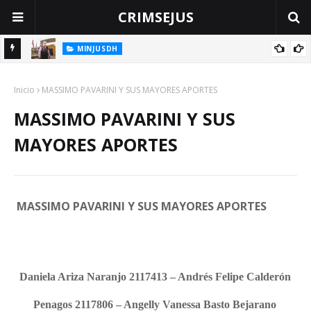
CRIMSEJUS
MINJUSDH
NIDA
Infraestructura Penitenciaria al PRONAPRES: la Reorganización
Inicio
del Sistema Penitenciario en Perú: De la Oficina de
MASSIMO PAVARINI Y SUS MAYORES APORTES
Infraestructura Penitenciaria al PRONAPRES
MASSIMO PAVARINI Y SUS
MAYORES APORTES
MASSIMO PAVARINI Y SUS MAYORES APORTES
Daniela Ariza Naranjo 2117413 – Andrés Felipe Calderón
Penagos 2117806 – Angelly Vanessa Basto Bejarano